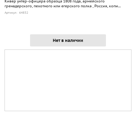
Кивер унтер-офицера образца 1808 года, армейского
гренадерского, пехотного или егерского полка , Россия, копи...
Артикул: 64832
Нет в наличии