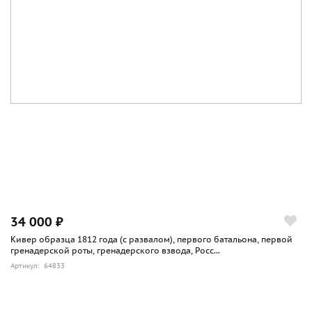
34 000 ₽
Кивер образца 1812 года (с развалом), первого батальона, первой
гренадерской роты, гренадерского взвода, Росс...
Артикул: 64833