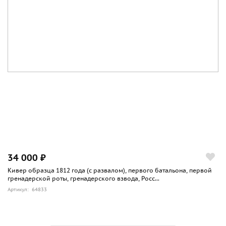
34 000 ₽
Кивер образца 1812 года (с развалом), первого батальона, первой
гренадерской роты, гренадерского взвода, Росс...
Артикул: 64833