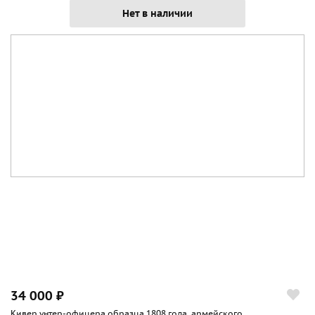
Нет в наличии
34 000 ₽
Кивер унтер-офицера образца 1808 года, армейского