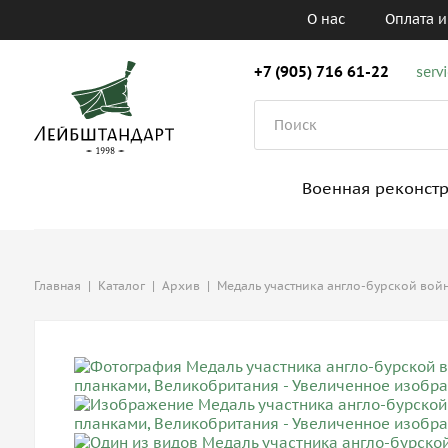
О нас
Оплата и
+7 (905) 716 61-22
serv
Военная реконст
Главная
|
Каталог
|
Архив
|
Медаль участника англо-бурской вой