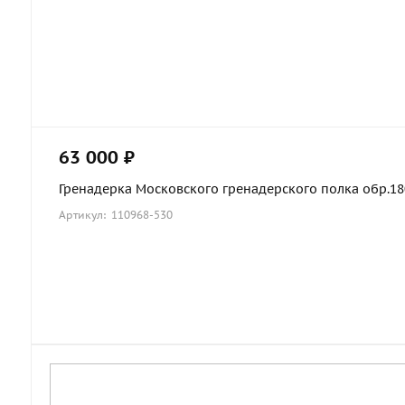
63 000 ₽
Гренадерка Московского гренадерского полка обр.1803
Артикул: 110968-530