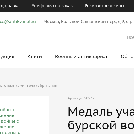
 доставка
Униформа на заказ
Реквизит для кино
ice@antikvariat.ru
Москва, Большой Саввинский пер., д.9, стр.
рукция
Книги
Военный антиквариат
Обно
ны с планками, Великобритания
Артикул: 58932
Медаль уча
бурской во