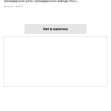
гренадерской роты, гренадерского взвода, Росс...
Артикул: 64833
Нет в наличии