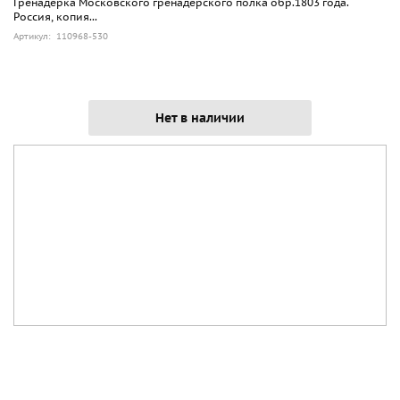
Гренадерка Московского гренадерского полка обр.1803 года.
Россия, копия...
Артикул: 110968-530
Нет в наличии