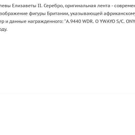
евы Елизаветы II. Серебро, оригинальная лента - совреме
 изображение фигуры Британии, указывающей африканскому 
ер и данные награжденного: "A.9440 WDR. O YWAYO S/C. ONY
оду.