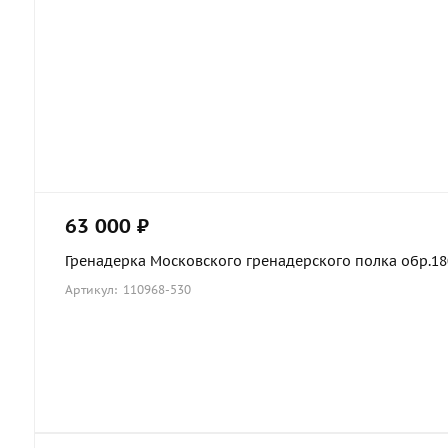
63 000 ₽
Гренадерка Московского гренадерского полка обр.1803
Артикул: 110968-530