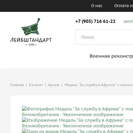
О нас
Оплата и
+7 (905) 716 61-22
serv
Военная реконст
Главная
|
Каталог
|
Архив
|
Медаль "За службу в Африке" с планк