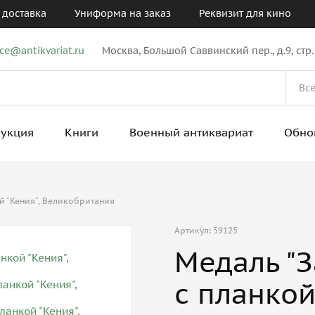
 доставка
Униформа на заказ
Реквизит для кино
ice@antikvariat.ru
Москва, Большой Саввинский пер., д.9, стр.
рукция
Книги
Военный антиквариат
Обно
ой "Кения", Великобритания
Артикул: 59125
Медаль "З
с планкой