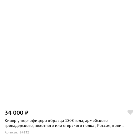
34 000 ₽
Кивер унтер-офицера образца 1808 года, армейского
гренадерского, пехотного или егерского полка , Россия, копи...
Артикул: 64832