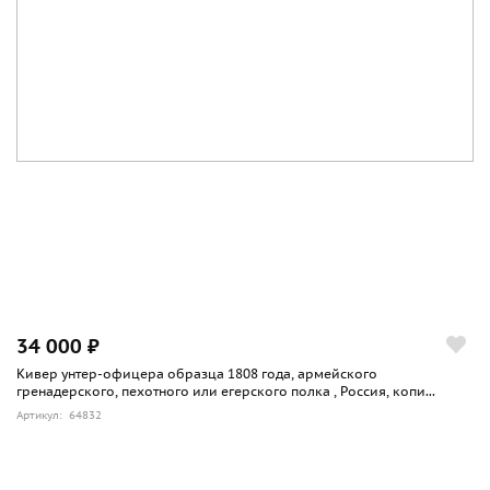
34 000 ₽
Кивер унтер-офицера образца 1808 года, армейского
гренадерского, пехотного или егерского полка , Россия, копи...
Артикул: 64832