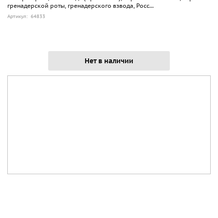
гренадерской роты, гренадерского взвода, Росс...
Артикул: 64833
Нет в наличии