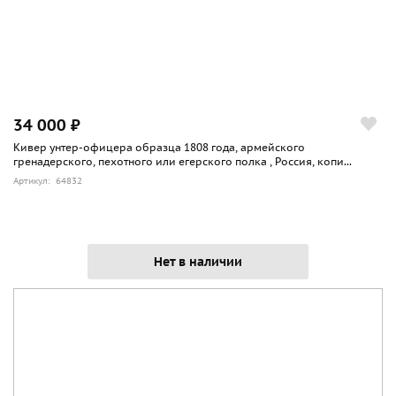
34 000 ₽
Кивер унтер-офицера образца 1808 года, армейского
гренадерского, пехотного или егерского полка , Россия, копи...
Артикул: 64832
Нет в наличии