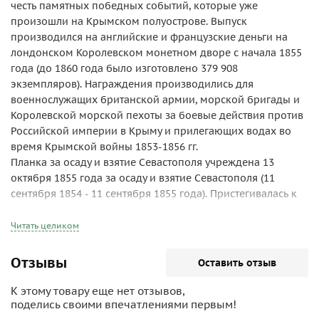
честь памятных победных событий, которые уже
произошли на Крымском полуострове. Выпуск
производился на английские и французские деньги на
лондонском Королевском монетном дворе с начала 1855
года (до 1860 года было изготовлено 379 908
экземпляров). Награждения производились для
военнослужащих британской армии, морской бригады и
Королевской морской пехоты за боевые действия против
Российской империи в Крыму и прилегающих водах во
время Крымской войны 1853-1856 гг.
Планка за осаду и взятие Севастополя учреждена 13
октября 1855 года за осаду и взятие Севастополя (11
сентября 1854 - 11 сентября 1855 года). Пристегивалась к
медали "За Крым" учрежденную королевой Викторией 15
декабря 1854 года в честь памятных событий на
Читать целиком
Крымском полуострове в 1854-1855 гг.
Отзывы
Оставить отзыв
К этому товару еще нет отзывов,
поделись своими впечатлениями первым!