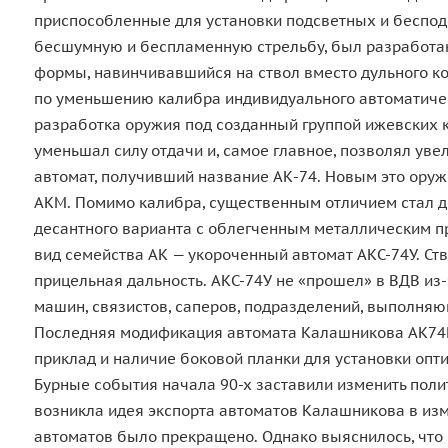
приспособленные для установки подсветных и беспо
бесшумную и беспламенную стрельбу, был разработан
формы, навинчивавшийся на ствол вместо дульного ко
по уменьшению калибра индивидуального автоматичес
разработка оружия под созданный группой ижевских к
уменьшал силу отдачи и, самое главное, позволял ув
автомат, получивший название АК-74. Новым это оруж
АКМ. Помимо калибра, существенным отличием стал д
десантного варианта с облегченным металлическим п
вид семейства АК — укороченный автомат АКС-74У. Ств
прицельная дальность. АКС-74У не «прошел» в ВДВ из-
машин, связистов, саперов, подразделений, выполня
Последняя модификация автомата Калашникова АК74М
приклад и наличие боковой планки для установки опт
Бурные события начала 90-х заставили изменить пол
возникла идея экспорта автоматов Калашникова в изме
автоматов было прекращено. Однако выяснилось, что 