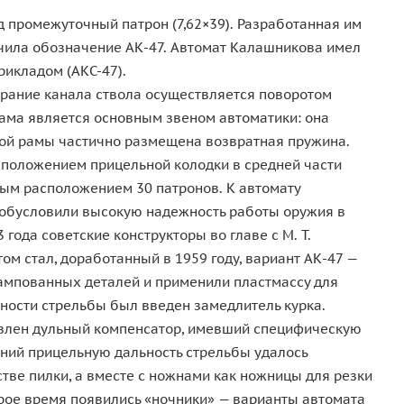
промежуточный патрон (7,62×39). Разработанная им
лучила обозначение АК-47. Автомат Калашникова имел
икладом (АКС-47).
пирание канала ствола осуществляется поворотом
рама является основным звеном автоматики: она
ной рамы частично размещена возвратная пружина.
асположением прицельной колодки в средней части
ным расположением 30 патронов. К автомату
и обусловили высокую надежность работы оружия в
ода советские конструкторы во главе с М. Т.
м стал, доработанный в 1959 году, вариант АК-47 —
ампованных деталей и применили пластмассу для
чности стрельбы был введен замедлитель курка.
овлен дульный компенсатор, имевший специфическую
ений прицельную дальность стрельбы удалось
тве пилки, а вместе с ножнами как ножницы для резки
ое время появились «ночники» — варианты автомата