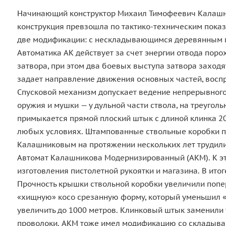
Начинающий конструктор Михаил Тимофеевич Калашник
конструкция превзошла по тактико-техническим показа
две модификации: с нескладывающимся деревянным п
Автоматика АК действует за счет энергии отвода поро
затвора, при этом два боевых выступа затвора заход
задает направление движения основных частей, восп
Спусковой механизм допускает ведение непрерывного 
оружия и мушки — у дульной части ствола, на треуго
примыкается прямой плоский штык с длиной клинка 2
любых условиях. Штампованные ствольные коробки перв
Калашниковым на протяжении нескольких лет трудилис
Автомат Калашникова Модернизированный (АКМ). К эт
изготовления пистолетной рукоятки и магазина. В ито
Прочность крышки ствольной коробки увеличили поп
«хищную» косо срезанную форму, который уменьшил «
увеличить до 1000 метров. Клинковый штык заменили 
проволоки. АКМ тоже имел модификацию со складыва