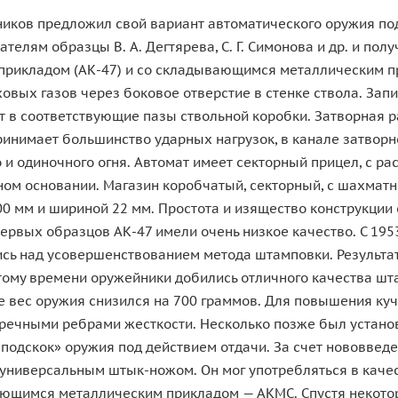
ов предложил свой вариант автоматического оружия под 
телям образцы В. А. Дегтярева, С. Г. Симонова и др. и по
рикладом (АК-47) и со складывающимся металлическим пр
ховых газов через боковое отверстие в стенке ствола. За
ят в соответствующие пазы ствольной коробки. Затворная 
ринимает большинство ударных нагрузок, в канале затвор
и одиночного огня. Автомат имеет секторный прицел, с р
льном основании. Магазин коробчатый, секторный, с шахмат
00 мм и шириной 22 мм. Простота и изящество конструкци
ых образцов АК-47 имели очень низкое качество. С 1953 г
ь над усовершенствованием метода штамповки. Результато
ому времени оружейники добились отличного качества шт
ге вес оружия снизился на 700 граммов. Для повышения ку
еречными ребрами жесткости. Несколько позже был устан
подскок» оружия под действием отдачи. За счет нововвед
универсальным штык-ножом. Он мог употребляться в качес
ющимся металлическим прикладом — АКМС. Спустя некотор