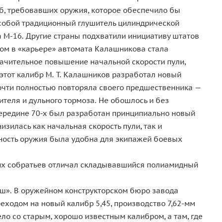
б, требовавших оружия, которое обеспечило бы
собой традиционный глушитель цилиндрической
а М-16. Другие страны подхватили инициативу штатов
гом в «карьере» автомата Калашникова стала
начительное повышение начальной скорости пули,
 этот калибр М. Т. Калашников разработал новый
почти полностью повторяла своего предшественника —
еля и дульного тормоза. Не обошлось и без
ередине 70-х был разработан принципиально новый
зилась как начальная скорость пули, так и
ктность оружия была удобна для экипажей боевых
оих собратьев отличал складывавшийся полиамидный
аш». В оружейном конструкторском бюро завода
реходом на новый калибр 5,45, производство 7,62-мм
о со старым, хорошо известным калибром, а там, где