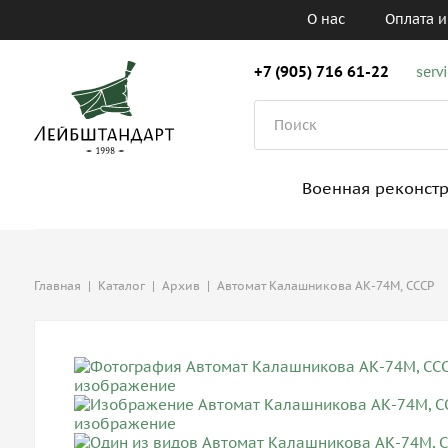
О нас
Оплата и
+7 (905) 716 61-22
serv
Военная реконст
Главная
|
Каталог
|
Архив
|
Автомат Калашникова АК-74М, СССР