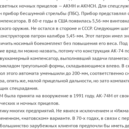
дсветных ночных прицелов — АКМН и АКМСН. Для спецслуж
 прибор бесшумной стрельбы (ПБС). Прибор представлял 
мпенсатора. В 60-е годы в США появилась 5,56-мм винтовк
кого оружия. Не остался в стороне и СССР. Следующим ша
онструкторов патрон калибра 5,45-мм. Этот патрон имел з
еличить носимый боекомплект без повышения его веса. Под
ие вряд ли можно назвать, потому что конструкция АК-74 
вухкамерный компенсатор, выполнявший задачи пламегасит
рикладом треугольной формы, складывающимся влево. В с
ол этого автомата уменьшили до 200-мм, соответственно сни
за, опять же, малой прицельной дальности, но зато компа
ющих спецзадания.
 была принята на вооружение в 1991 году. АК-74М от св
ических и ночных прицелов.
итику многих предприятий. Не явился исключением и «Ижм
ненном, «натовском» варианте. В 70-х годах, в связи с пе
большинство зарубежных клиентов предпочли бы иметь дел