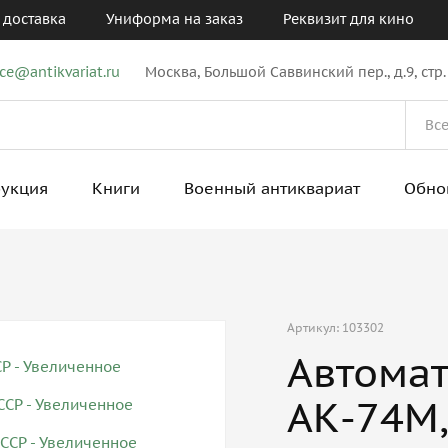
 доставка
Униформа на заказ
Реквизит для кино
ice@antikvariat.ru
Москва, Большой Саввинский пер., д.9, стр.
рукция
Книги
Военный антиквариат
Обно
Артикул: 103302
Автома
АК-74М,