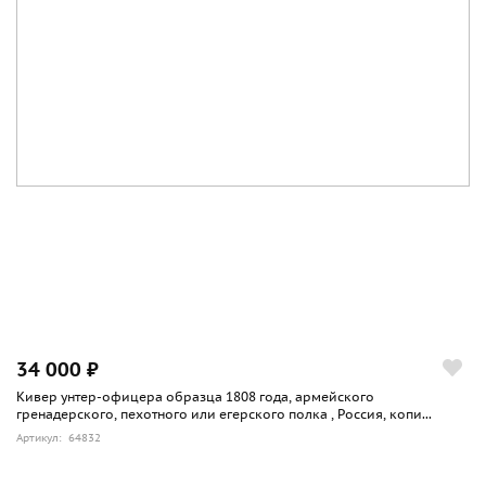
34 000 ₽
Кивер унтер-офицера образца 1808 года, армейского
гренадерского, пехотного или егерского полка , Россия, копи...
Артикул: 64832