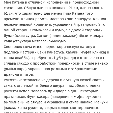
Меч Катана в отличном исполнении и превосходном
состоянии. Общая длина в ножнах - 91 см, длина клинка -
61 см, что характерно для мечей типа Катана того
времени. Клинок работы мастера Сэки Канефуса. Клинок
незначительной кривизны, украшенный гравировкой - с
одной стороны гома-баси и цумэ, а с другой стороны -
буддийская сутра. Хамон (линия закалки) тёдзи-мидарэ,
хада (структура металла) о-мокумэ.
Хвостовик меча имеет черно-коричневую патину и
подпись мастера - Сэки Канефуса. Хабаки (муфта клинка) и
сэппа (шайбы) серебряные. Цуба (гарда) изготовлена из
сплава сякудо с проработкой поверхности в стиле нанако
(рыбья икра), украшенная резными изображениями
дракона и тигра.
Рукоять изготовлена из дерева и обтянута кожей ската -
самэ, с оплеткой из белого шнура - подобная оплетка
рукояти использовалась при дворе в дни некоторых
праздников. Фути-касира (навершие и муфта рукояти)
выполнены из сякудо и украшены в стиле нанако. Менуки
(накладки на рукояти, закрывающие монтировочные