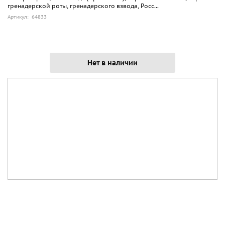
гренадерской роты, гренадерского взвода, Росс...
Артикул: 64833
Нет в наличии