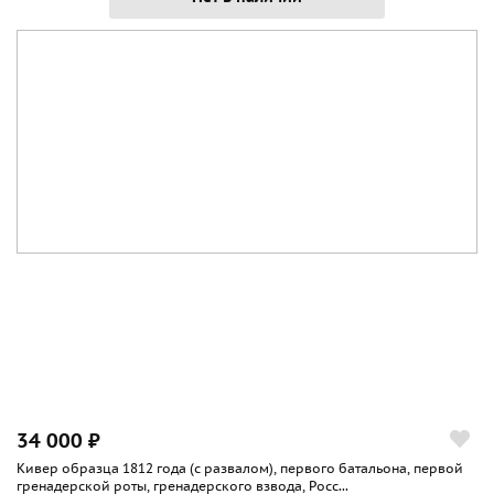
34 000 ₽
Кивер образца 1812 года (с развалом), первого батальона, первой
гренадерской роты, гренадерского взвода, Росс...