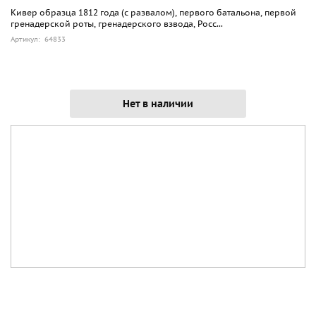
Кивер образца 1812 года (с развалом), первого батальона, первой
гренадерской роты, гренадерского взвода, Росс...
Артикул: 64833
Нет в наличии