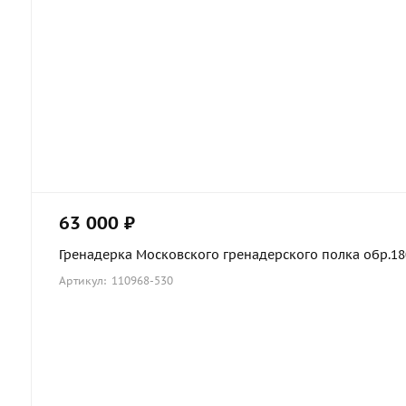
63 000 ₽
Гренадерка Московского гренадерского полка обр.1803
Артикул: 110968-530