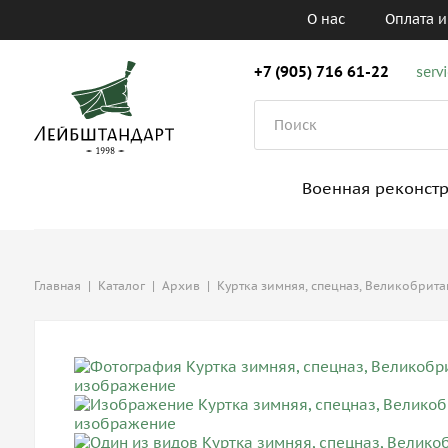
О нас
Оплата и
+7 (905) 716 61-22
serv
Военная реконст
Главная
|
Каталог
|
Архив
|
Куртка зимняя, спецназ, Великобрит