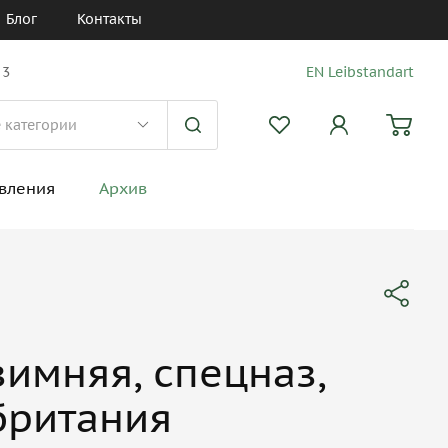
Блог
Контакты
 3
EN Leibstandart
вления
Архив
зимняя, спецназ,
британия