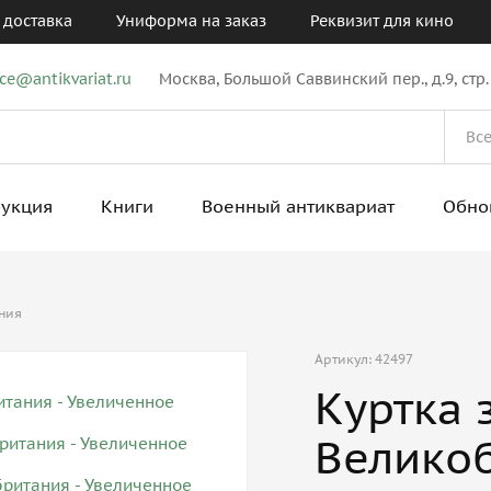
 доставка
Униформа на заказ
Реквизит для кино
ice@antikvariat.ru
Москва, Большой Саввинский пер., д.9, стр.
рукция
Книги
Военный антиквариат
Обно
ания
Артикул: 42497
Куртка 
Велико