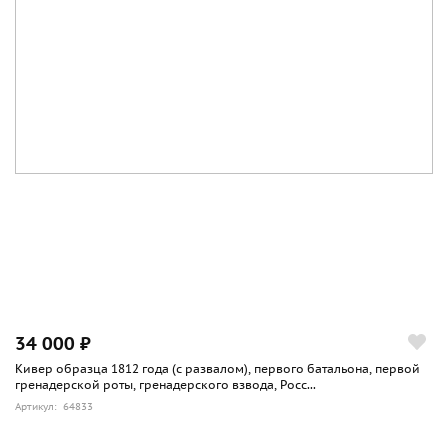
34 000 ₽
Кивер образца 1812 года (с развалом), первого батальона, первой
гренадерской роты, гренадерского взвода, Росс...
Артикул: 64833