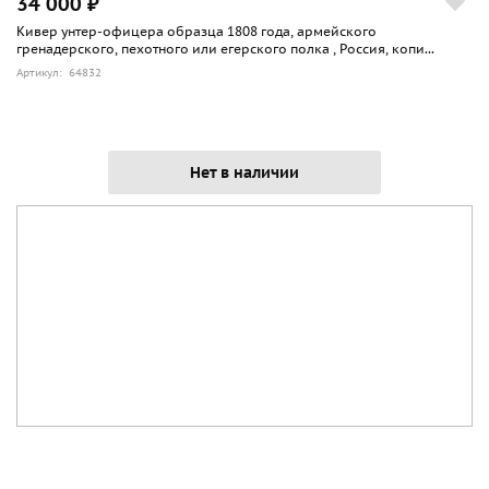
34 000 ₽
Кивер унтер-офицера образца 1808 года, армейского
гренадерского, пехотного или егерского полка , Россия, копи...
Артикул: 64832
Нет в наличии