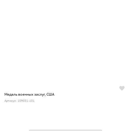
Медаль военных заслуг, США
Артикул: 109031-101