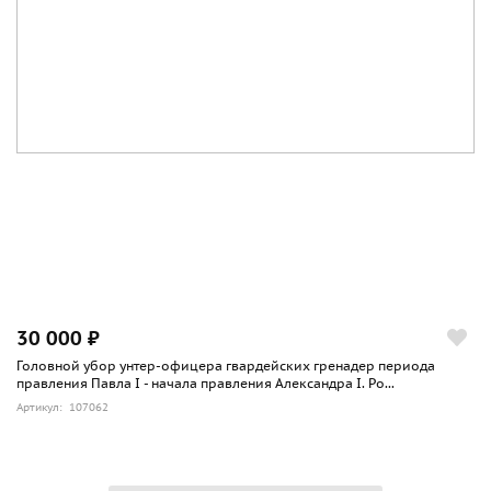
30 000 ₽
Головной убор унтер-офицера гвардейских гренадер периода
правления Павла I - начала правления Александра I. Ро...
Артикул: 107062