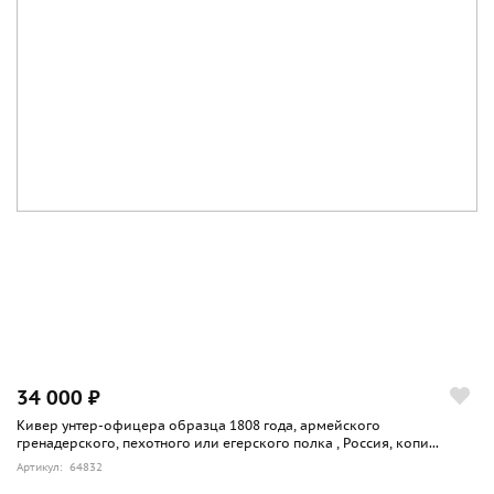
34 000 ₽
Кивер унтер-офицера образца 1808 года, армейского
гренадерского, пехотного или егерского полка , Россия, копи...
Артикул: 64832