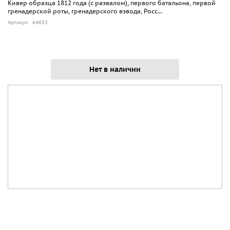
Кивер образца 1812 года (с развалом), первого батальона, первой
гренадерской роты, гренадерского взвода, Росс...
Артикул: 64833
Нет в наличии