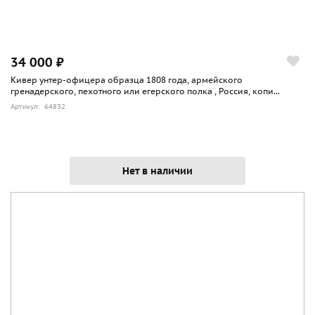
34 000 ₽
Кивер унтер-офицера образца 1808 года, армейского
гренадерского, пехотного или егерского полка , Россия, копи...
Артикул: 64832
Нет в наличии