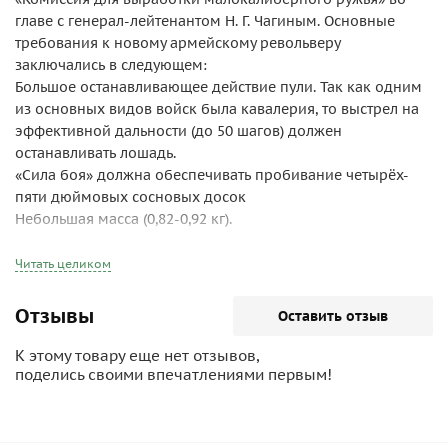
главе с генерал-лейтенантом Н. Г. Чагиным. Основные
требования к новому армейскому револьверу
заключались в следующем:
Большое останавливающее действие пули. Так как одним
из основных видов войск была кавалерия, то выстрел на
эффективной дальности (до 50 шагов) должен
останавливать лошадь.
«Сила боя» должна обеспечивать пробивание четырёх-
пяти дюймовых сосновых досок
Небольшая масса (0,82-0,92 кг).
Калибр, число, направление, профиль нарезов ствола и т.
п. должны совпадать с таковыми у трёхлинейной винтовки
Читать целиком
Мосина, тогда при изготовлении револьверов можно
будет использовать бракованные винтовочные стволы.
Отзывы
Оставить отзыв
Револьвер не должен быть оснащён устройством стрельбы
«самовзводом», ибо он «вредно влияет на меткость».
К этому товару еще нет отзывов,
Начальная скорость пули должна составлять не менее 300
поделись своими впечатлениями первым!
м/с.
Револьвер должен обладать хорошей кучностью стрельбы.
Конструкция должна быть простой и технологичной.