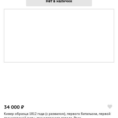
Нет в наличии
34 000 ₽
Кивер образца 1812 года (с развалом), первого батальона, первой
гренадерской роты, гренадерского взвода, Росс...