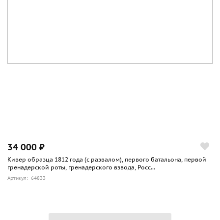
34 000 ₽
Кивер образца 1812 года (с развалом), первого батальона, первой
гренадерской роты, гренадерского взвода, Росс...
Артикул: 64833