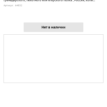
гренадерского, пехотного или егерского полка , Россия, копи...
Артикул: 64832
Нет в наличии