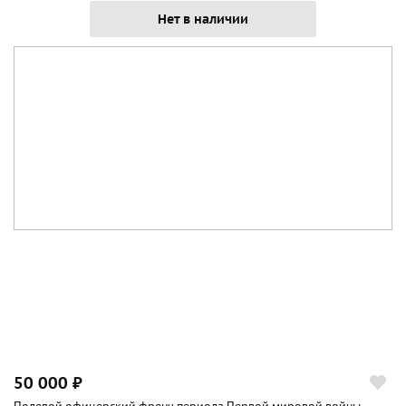
Нет в наличии
50 000 ₽
Полевой офицерский френч периода Первой мировой войны.