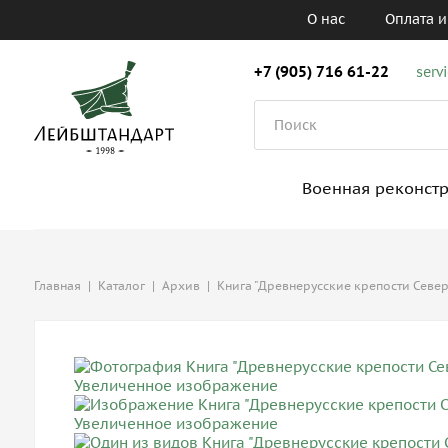
О нас
Оплата и
+7 (905) 716 61-22
serv
Военная реконст
Главная
|
Каталог
|
Архив
|
Книга "Древнерусские крепости Севе