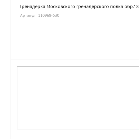
Гренадерка Московского гренадерского полка обр.1803
Артикул: 110968-530