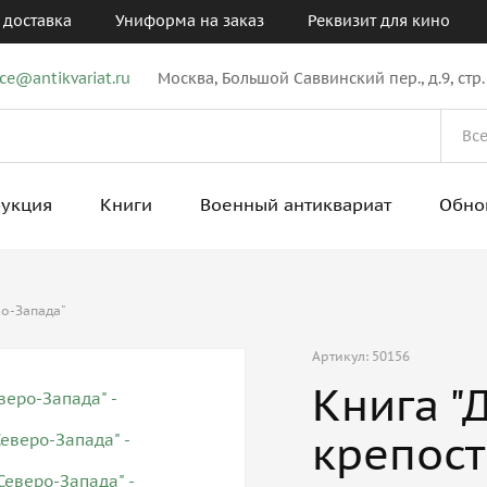
 доставка
Униформа на заказ
Реквизит для кино
ice@antikvariat.ru
Москва, Большой Саввинский пер., д.9, стр.
рукция
Книги
Военный антиквариат
Обно
ро-Запада"
Артикул: 50156
Книга "
крепост