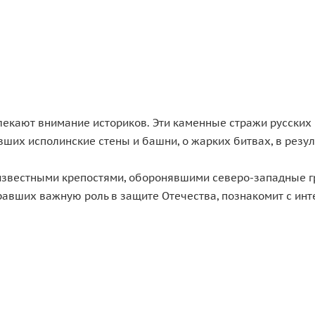
екают внимание историков. Эти каменные стражи русских 
вших исполинские стены и башни, о жарких битвах, в резу
известными крепостями, оборонявшими северо-западные г
гравших важную роль в защите Отечества, познакомит с и