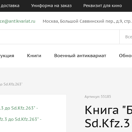
 доставка
Униформа на заказ
Реквизит для кино
ice@antikvariat.ru
Москва, Большой Саввинский пер., д.9, стр.
рукция
Книги
Военный антиквариат
Обно
о Sd.Kfz.263"
Артикул: 55185
Книга "
Sd.Kfz.3