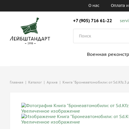
О нас
Оплата и
+7 (905) 716 61-22
serv
Военная реконст
Главная
|
Каталог
|
Архив
|
Книга "Бронеавтомобили: от Sd.Kfz.3 д