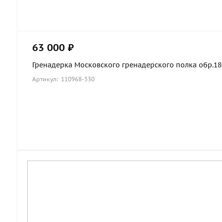
63 000 ₽
Гренадерка Московского гренадерского полка обр.1803
Артикул: 110968-530