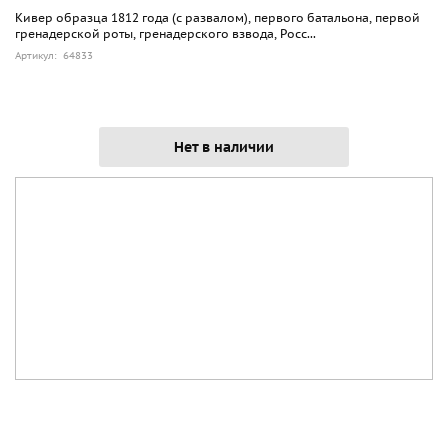
Кивер образца 1812 года (с развалом), первого батальона, первой
гренадерской роты, гренадерского взвода, Росс...
Артикул: 64833
Нет в наличии