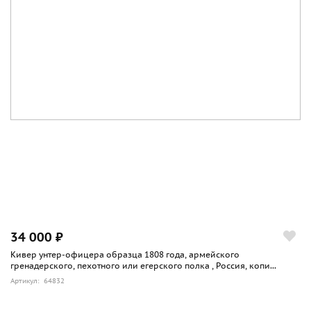
34 000 ₽
Кивер унтер-офицера образца 1808 года, армейского
гренадерского, пехотного или егерского полка , Россия, копи...
Артикул: 64832