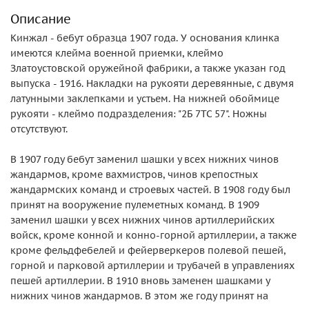
Описание
Кинжал - бебут образца 1907 года. У основания клинка
имеются клейма военной приемки, клеймо
Златоустовской оружейной фабрики, а также указан год
выпуска - 1916. Накладки на рукояти деревянные, с двумя
латунными заклепками и устьем. На нижней обоймице
рукояти - клеймо подразделения: "2Б 7ТС 57". Ножны
отсутствуют.
В 1907 году бебут заменил шашки у всех нижних чинов
жандармов, кроме вахмистров, чинов крепостных
жандармских команд и строевых частей. В 1908 году был
принят на вооружение пулеметных команд. В 1909
заменил шашки у всех нижних чинов артиллерийских
войск, кроме конной и конно-горной артиллерии, а также
кроме фельдфебелей и фейерверкеров полевой пешей,
горной и парковой артиллерии и трубачей в управлениях
пешей артиллерии. В 1910 вновь заменен шашками у
нижних чинов жандармов. В этом же году принят на