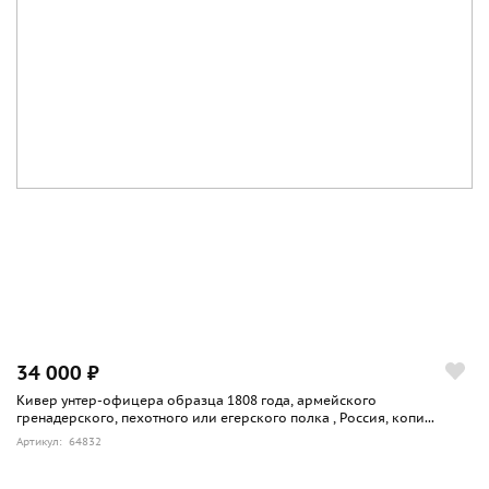
34 000 ₽
Кивер унтер-офицера образца 1808 года, армейского
гренадерского, пехотного или егерского полка , Россия, копи...
Артикул: 64832