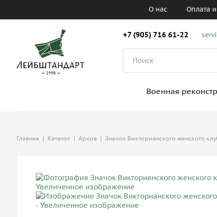
О нас
Оплата и
+7 (905) 716 61-22
serv
Военная реконст
Главная
|
Каталог
|
Архив
|
Значок Викторианского женского клу