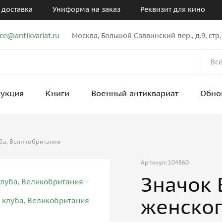
 доставка
Униформа на заказ
Реквизит для кино
ice@antikvariat.ru
Москва, Большой Саввинский пер., д.9, стр.
рукция
Книги
Военный антиквариат
Обно
ба, Великобритания
Артикул: 104860
Значок 
женског