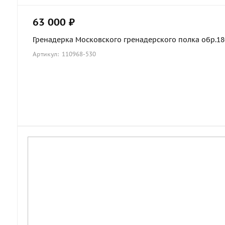
63 000 ₽
Гренадерка Московского гренадерского полка обр.1803
Артикул: 110968-530