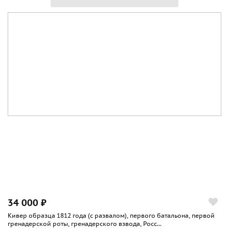
34 000 ₽
Кивер образца 1812 года (с развалом), первого батальона, первой
гренадерской роты, гренадерского взвода, Росс...