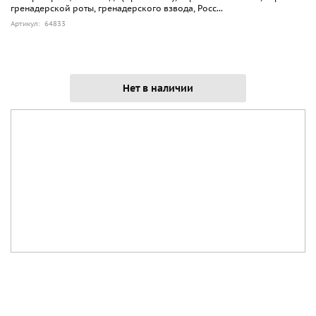
гренадерской роты, гренадерского взвода, Росс...
Артикул: 64833
Нет в наличии