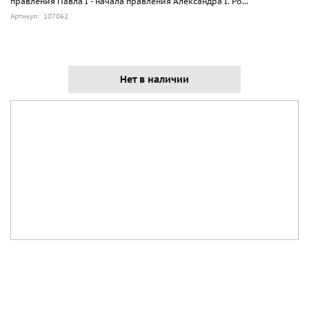
правления Павла I - начала правления Александра I. Ро...
Артикул: 107062
Нет в наличии