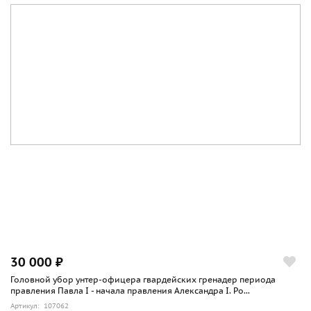
30 000 ₽
Головной убор унтер-офицера гвардейских гренадер периода
правления Павла I - начала правления Александра I. Ро...
Артикул: 107062