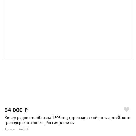
34 000 ₽
Кивер рядового образца 1808 года, гренадерской роты армейского
гренадерского полка, Россия, копия...
Артикул: 64831