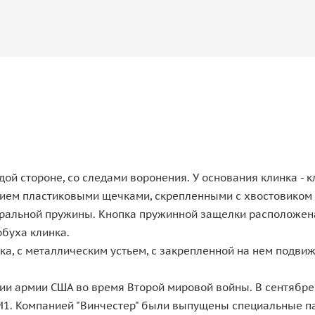
й стороне, со следами воронения. У основания клинка - кле
ем пластиковыми щечками, скрепленными с хвостовиком кл
альной пружины. Кнопка пружинной защелки расположена у
обуха клинка.
а, с металлическим устьем, с закрепленной на нем подвиж
ии армии США во время Второй мировой войны. В сентябре
М1. Компанией "Винчестер" были выпущены специальные па