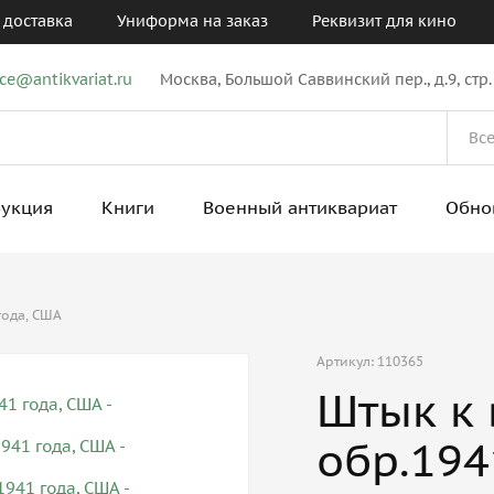
 доставка
Униформа на заказ
Реквизит для кино
ice@antikvariat.ru
Москва, Большой Саввинский пер., д.9, стр.
рукция
Книги
Военный антиквариат
Обно
года, США
Артикул: 110365
Штык к 
обр.194