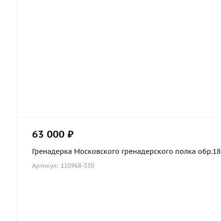
63 000 ₽
Гренадерка Московского гренадерского полка обр.1803
Артикул: 110968-530