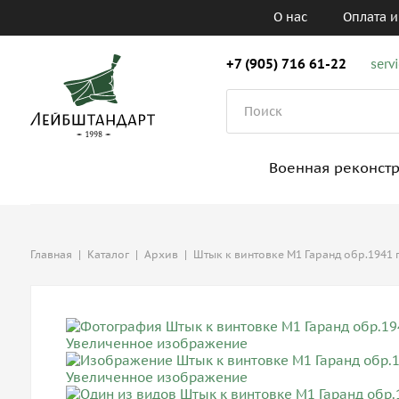
О нас
Оплата и
+7 (905) 716 61-22
serv
Военная реконст
Главная
|
Каталог
|
Архив
|
Штык к винтовке М1 Гаранд обр.1941 