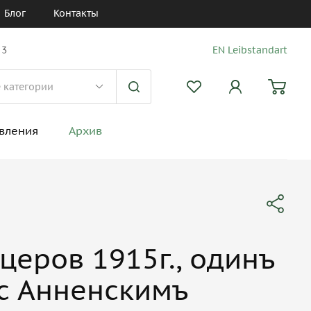
Блог
Контакты
 3
EN Leibstandart
вления
Архив
церов 1915г., одинъ
 с Анненскимъ