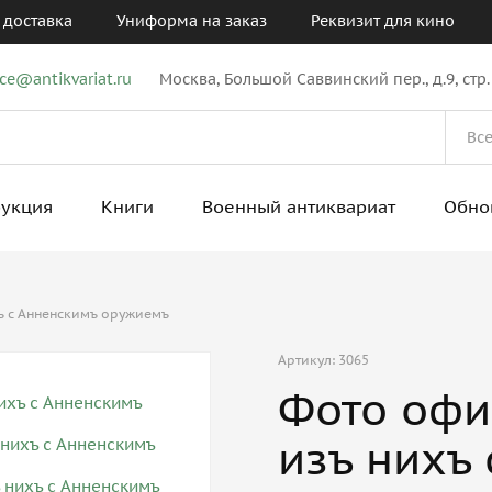
 доставка
Униформа на заказ
Реквизит для кино
ice@antikvariat.ru
Москва, Большой Саввинский пер., д.9, стр.
рукция
Книги
Военный антиквариат
Обно
хъ с Анненскимъ оружиемъ
Артикул: 3065
Фото офи
изъ нихъ