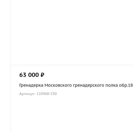
63 000 ₽
Гренадерка Московского гренадерского полка обр.1803
Артикул: 110968-530