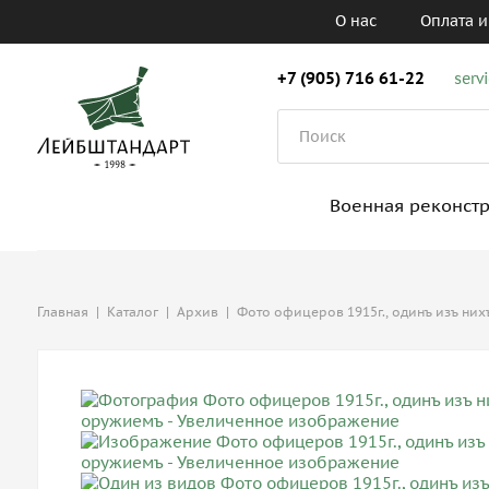
О нас
Оплата и
+7 (905) 716 61-22
serv
Военная реконст
Главная
|
Каталог
|
Архив
|
Фото офицеров 1915г., одинъ изъ ни