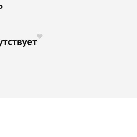
ъ
утствует