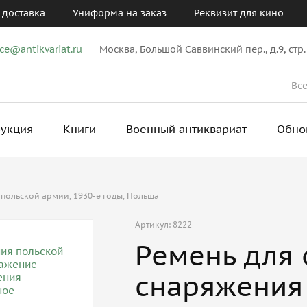
 доставка
Униформа на заказ
Реквизит для кино
ice@antikvariat.ru
Москва, Большой Саввинский пер., д.9, стр.
рукция
Книги
Военный антиквариат
Обно
польской армии, 1930-е годы, Польша
Артикул: 8222
Ремень для
снаряжения 