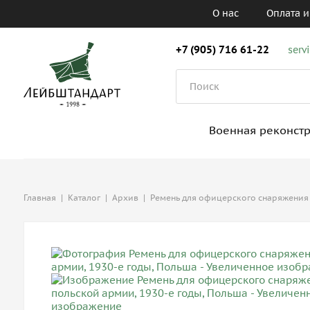
О нас
Оплата и
+7 (905) 716 61-22
serv
Военная реконст
Главная
|
Каталог
|
Архив
|
Ремень для офицерского снаряжения 