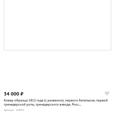
34 000 ₽
Кивер образца 1812 года (с развалом), первого батальона, первой
гренадерской роты, гренадерского взвода, Росс...
Артикул: 64833