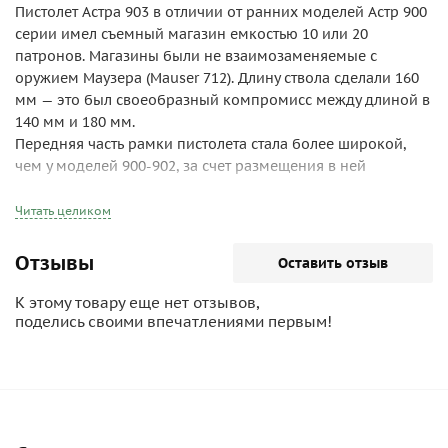
Пистолет Астра 903 в отличии от ранних моделей Астр 900
серии имел съемный магазин емкостью 10 или 20
патронов. Магазины были не взаимозаменяемые с
оружием Маузера (Mauser 712). Длину ствола сделали 160
мм — это был своеобразный компромисс между длиной в
140 мм и 180 мм.
Передняя часть рамки пистолета стала более широкой,
чем у моделей 900-902, за счет размещения в ней
съемного магазина. Кнопку фиксации магазина
разместила на правой стороне рамки.
Читать целиком
Пистолет Астра 903 в отличии от своих конкурентов имел
механизм затворной задержки, что существенно
Отзывы
Оставить отзыв
облегчало перезаряжание оружия. В период с 1932 по
1940 год было выпущено 3082 пистолета, в том числе 2000
К этому товару еще нет отзывов,
штук Астры 903 были проданы в Германию в 1940-м и
поделись своими впечатлениями первым!
1943-м годах.
По материалам сайта
http://historypistols.ru