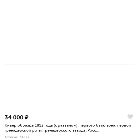
34 000 ₽
Кивер образца 1812 года (с развалом), первого батальона, первой
гренадерской роты, гренадерского взвода, Росс...
Артикул: 64833