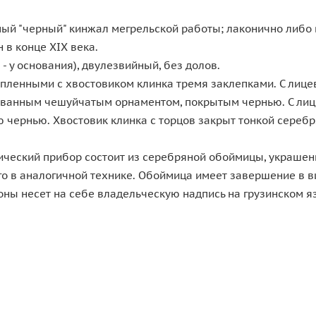
мый "черный" кинжал мегрельской работы; лаконично либо
 в конце XIX века.
- у основания), двулезвийный, без долов.
епленными с хвостовиком клинка тремя заклепками. С лиц
анным чешуйчатым орнаментом, покрытым чернью. С лице
ю чернью. Хвостовик клинка с торцов закрыт тонкой сереб
ический прибор состоит из серебряной обоймицы, украше
 в аналогичной технике. Обоймица имеет завершение в ви
оны несет на себе владельческую надпись на грузинском я