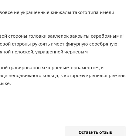
 вовсе не украшенные кинжалы такого типа имели
евой стороны головки заклепок закрыты серебряными
вой стороны рукоять имеет фигурную серебряную
ряной полоской, украшенной черневым
нной гравированным черневым орнаментом, и
де неподвижного кольца, к которому крепился ремень
зыке.
Оставить отзыв