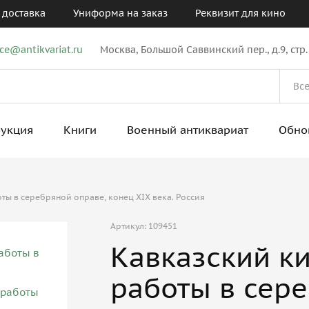
 доставка
Униформа на заказ
Реквизит для кино
ice@antikvariat.ru
Москва, Большой Саввинский пер., д.9, стр.
рукция
Книги
Военный антиквариат
Обно
ы в серебряной оправе, конец XIX века. Россия
Артикул: 109451
Кавказский к
работы в сере