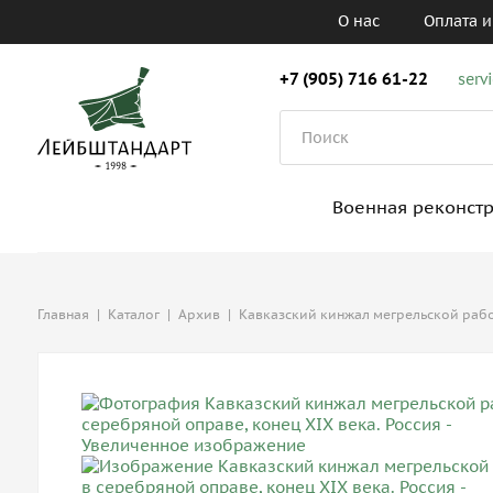
О нас
Оплата и
+7 (905) 716 61-22
serv
Военная реконст
Главная
|
Каталог
|
Архив
|
Кавказский кинжал мегрельской работ