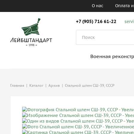
О нас
Оплата и
+7 (905) 716 61-22
serv
Военная реконст
Главная
|
Каталог
|
Архив
|
Стальной шлем СШ-39, СССР