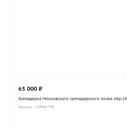
63 000 ₽
Гренадерка Московского гренадерского полка обр.1803
Артикул: 110968-530