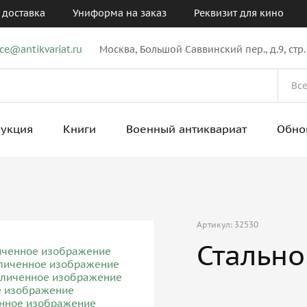
 доставка
Униформа на заказ
Реквизит для кино
ice@antikvariat.ru
Москва, Большой Саввинский пер., д.9, стр.
рукция
Книги
Военный антиквариат
Обно
Артикул: 32530
Стально