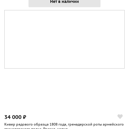
Нет в наличии
34 000 ₽
Кивер рядового образца 1808 года, гренадерской роты армейского
гренадерского полка, Россия, копия...