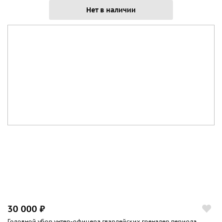
Нет в наличии
30 000 ₽
Головной убор унтер-офицера гвардейских гренадер периода