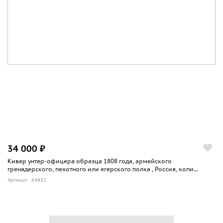
34 000 ₽
Кивер унтер-офицера образца 1808 года, армейского
гренадерского, пехотного или егерского полка , Россия, копи...
Артикул: 64832