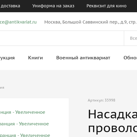
 доставка
Униформа на заказ
Реквизит для кино
ice@antikvariat.ru
Москва, Большой Саввинский пер., д.9, стр.
рукция
Книги
Военный антиквариат
Обно
ция
Артикул: 35998
Насадка
провол