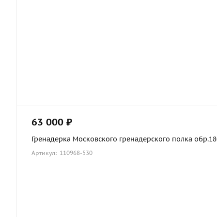
63 000 ₽
Гренадерка Московского гренадерского полка обр.1803
Артикул: 110968-530