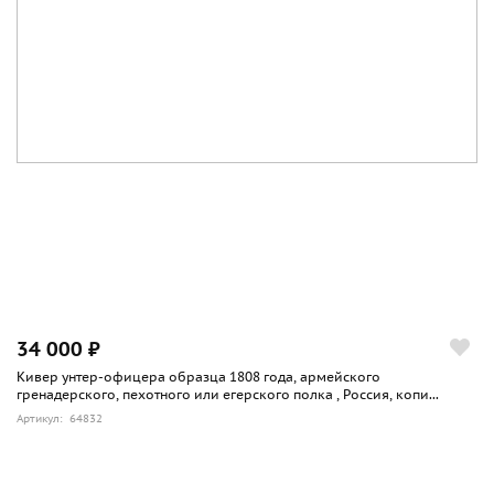
34 000 ₽
Кивер унтер-офицера образца 1808 года, армейского
гренадерского, пехотного или егерского полка , Россия, копи...
Артикул: 64832