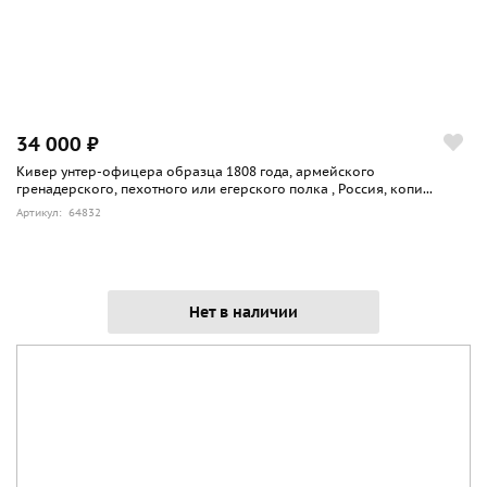
34 000 ₽
Кивер унтер-офицера образца 1808 года, армейского
гренадерского, пехотного или егерского полка , Россия, копи...
Артикул: 64832
Нет в наличии