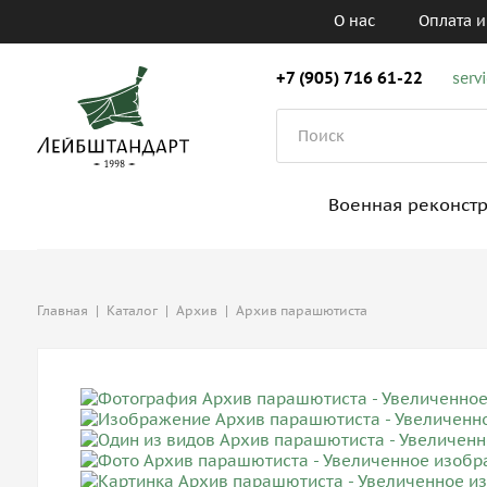
О нас
Оплата и
+7 (905) 716 61-22
serv
Военная реконст
Главная
|
Каталог
|
Архив
|
Архив парашютиста