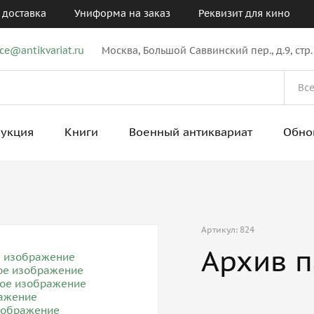
 доставка
Униформа на заказ
Реквизит для кино
ice@antikvariat.ru
Москва, Большой Саввинский пер., д.9, стр.
рукция
Книги
Военный антиквариат
Обно
Артикул: 824
Архив 