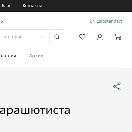
Блог
Контакты
 3
EN Leibstandart
вления
Архив
парашютиста