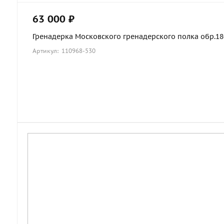
63 000 ₽
Гренадерка Московского гренадерского полка обр.1803
Артикул: 110968-530