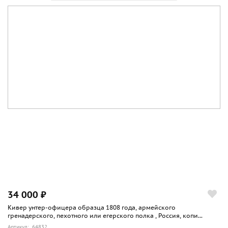
34 000 ₽
Кивер унтер-офицера образца 1808 года, армейского
гренадерского, пехотного или егерского полка , Россия, копи...
Артикул: 64832