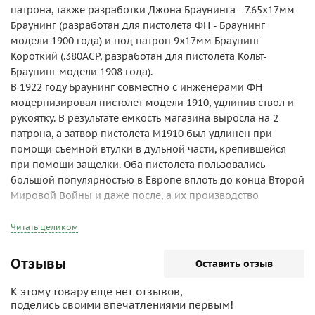
патрона, также разработки Джона Браунинга - 7.65х17мм
Браунинг (разработан для пистолета ФН - Браунинг
модели 1900 года) и под патрон 9х17мм Браунинг
Короткий (.380АСР, разработан для пистолета Кольт-
Браунинг модели 1908 года).
В 1922 году Браунинг совместно с инженерами ФН
модернизировал пистолет модели 1910, удлинив ствол и
рукоятку. В результате емкость магазина выросла на 2
патрона, а затвор пистолета М1910 был удлинен при
помощи съемной втулки в дульной части, крепившейся
при помощи защелки. Оба пистолета пользовались
большой популярностью в Европе вплоть до конца Второй
Мировой Войны и даже после, а их производство
продолжалось до 1983 года. С 1950х годов фирма ФН
выпускала два варианта исходных пистолетов - модель
Читать целиком
130 с фиксированными прицельными приспособлениями
и модель 125 с регулируемыми прицельными
Отзывы
Оставить отзыв
приспособлениями. С 1951 года эти пистолеты также
поставлялись в США под обозначением "Browning 380
К этому товару еще нет отзывов,
pistol", а с 1971 года пистолеты, предназначенные для
поделись своими впечатлениями первым!