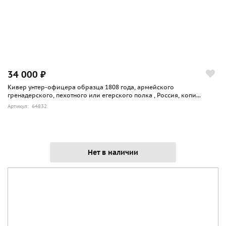
34 000 ₽
Кивер унтер-офицера образца 1808 года, армейского
гренадерского, пехотного или егерского полка , Россия, копи...
Артикул: 64832
Нет в наличии