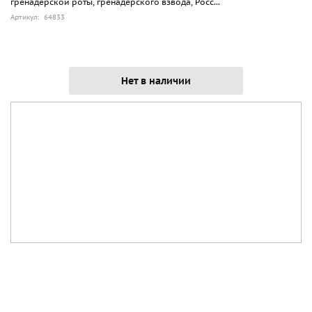
гренадерской роты, гренадерского взвода, Росс...
Артикул: 64833
Нет в наличии