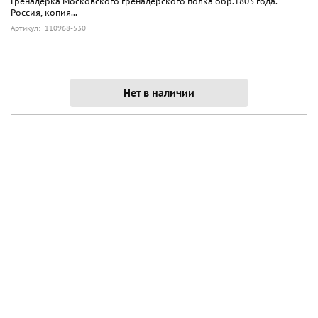
Гренадерка Московского гренадерского полка обр.1803 года.
Россия, копия...
Артикул: 110968-530
Нет в наличии