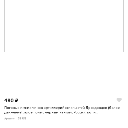
480 ₽
Погоны нижних чинов артиллерийских частей Дроздовцев (белое
движение), алое поле с черным кантом, Россия, копи...
Артикул: 38955