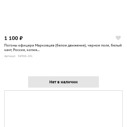
1 100 ₽
Погоны офицера Марковцев (белое движение), черное поле, белый
кант, Россия, копия...
Артикул: 56944-241
Нет в наличии