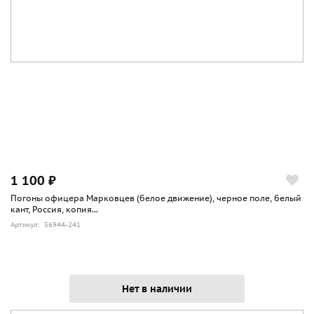
1 100 ₽
Погоны офицера Марковцев (белое движение), черное поле, белый
кант, Россия, копия...
Артикул: 56944-241
Нет в наличии