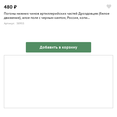
480 ₽
Погоны нижних чинов артиллерийских частей Дроздовцев (белое
движение), алое поле с черным кантом, Россия, копи...
Артикул: 38955
Добавить в корзину