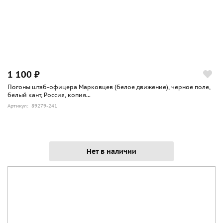
1 100 ₽
Погоны штаб-офицера Марковцев (белое движение), черное поле,
белый кант, Россия, копия...
Артикул: 89279-241
Нет в наличии