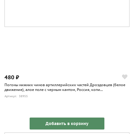
480 ₽
Погоны нижних чинов артиллерийских частей Дроздовцев (белое
движение), алое поле с черным кантом, Россия, копи...
Артикул: 38955
Добавить в корзину