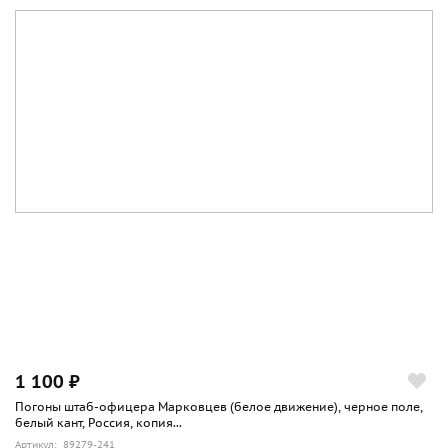
1 100 ₽
Погоны штаб-офицера Марковцев (белое движение), черное поле,
белый кант, Россия, копия...
Артикул: 89279-241