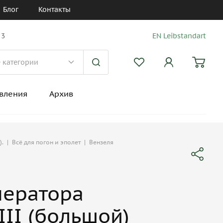
Блог
Контакты
 3
EN Leibstandart
вления
Архив
).
|
Всё для погон и эполет
|
Вензеля
ператора
III (большой)