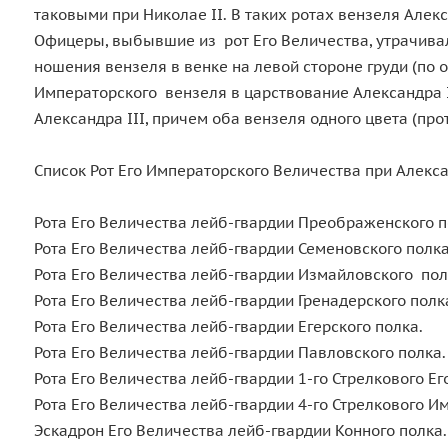
таковыми при Николае II. В таких ротах вензеля Алек
Офицеры, выбывшие из рот Его Величества, утрачивал
ношения вензеля в венке на левой стороне груди (по
Императорского вензеля в царствование Александра II
Александра III, причем оба вензеля одного цвета (пр
Список Рот Его Императорского Величества при Алексан
Рота Его Величества лейб-гвардии Преображенского
Рота Его Величества лейб-гвардии Семеновского пол
Рота Его Величества лейб-гвардии Измайловского п
Рота Его Величества лейб-гвардии Гренадерского по
Рота Его Величества лейб-гвардии Егерского полка.
Рота Его Величества лейб-гвардии Павловского полк
Рота Его Величества лейб-гвардии 1-го Стрелкового 
Рота Его Величества лейб-гвардии 4-го Стрелкового
Эскадрон Его Величества лейб-гвардии Конного полк