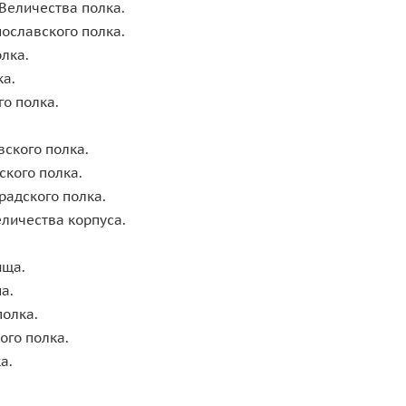
о Величества полка.
инославского полка.
полка.
лка.
ого полка.
вского полка.
дского полка.
радского полка.
Величества корпуса.
.
илища.
она.
полка.
кого полка.
лка.
.