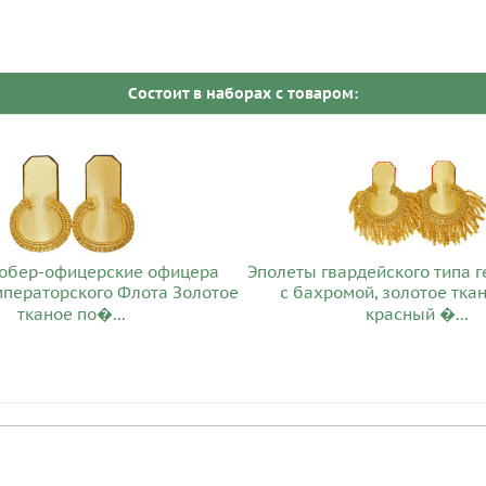
Cостоит в наборах c товаром:
обер-офицерские офицера
Эполеты гвардейского типа 
мператорского Флота Золотое
с бахромой, золотое ткан
тканое по�...
красный �...