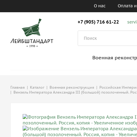
О нас
Оплата и
+7 (905) 716 61-22
serv
Военная реконст
Главная
|
Каталог
|
Военная реконструкция
|
Российская Империя,
|
Вензель Императора Александра III (большой) позолоченный. Рос