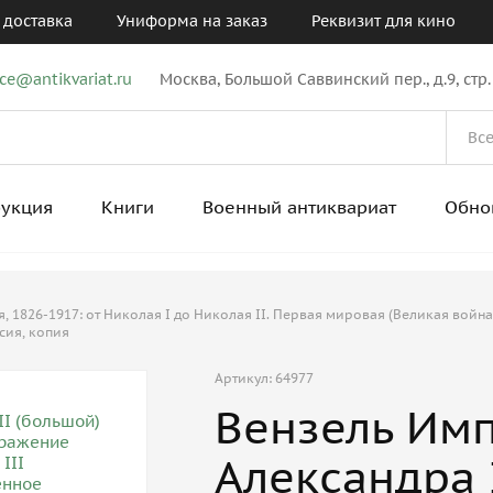
 доставка
Униформа на заказ
Реквизит для кино
ice@antikvariat.ru
Москва, Большой Саввинский пер., д.9, стр.
рукция
Книги
Военный антиквариат
Обно
 1826-1917: от Николая I до Николая II. Первая мировая (Великая война
сия, копия
Артикул: 64977
Вензель Им
Александра 