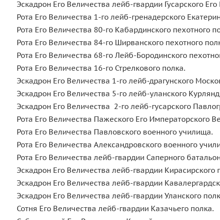
Эскадрон Его Величества лейб-гвардии Гусарского Ег
Рота Его Величества 1-го лейб-гренадерского Екатер
Рота Его Величества 80-го Кабардинского пехотного 
Рота Его Величества 84-го Ширванского пехотного по
Рота Его Величества 68-го Лейб-Бородинского пехотн
Рота Его Величества 16-го Стрелкового полка.
Эскадрон Его Величества 1-го лейб-драгунского Моско
Эскадрон Его Величества 5-го лейб-уланского Курлян
Эскадрон Его Величества 2-го лейб-гусарского Павлог
Рота Его Величества Пажеского Его Императорского 
Рота Его Величества Павловского военного училища
Рота Его Величества Александровского военного уч
Рота Его Величества лейб-гвардии Саперного баталь
Эскадрон Его Величества лейб-гвардии Кирасирского 
Эскадрон Его Величества лейб-гвардии Кавалергардс
Эскадрон Его Величества лейб-гвардии Уланского по
Сотня Его Величества лейб-гвардии Казачьего полка