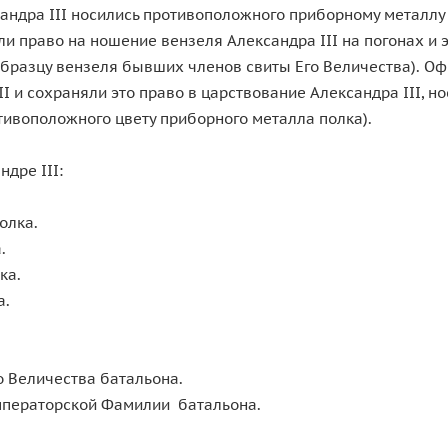
сандра III носились противоположного приборному металлу 
и право на ношение вензеля Александра III на погонах и 
 образцу вензеля бывших членов свиты Его Величества). 
 и сохраняли это право в царствование Александра III, н
отивоположного цвету приборного металла полка).
дре III:
 полка.
ка.
олка.
лка.
а.
Его Величества батальона.
 Императорской Фамилии батальона.
а.