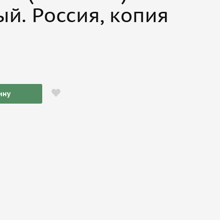
й. Россия, копия
ину